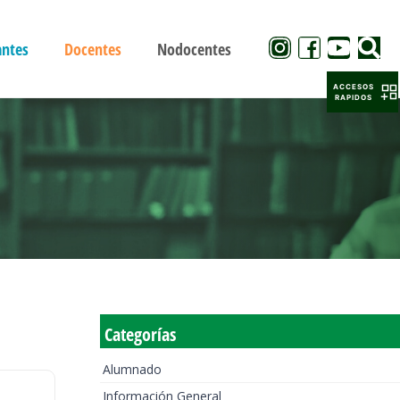
antes
Docentes
Nodocentes
ACCESOS
RAPIDOS
Categorías
Alumnado
Información General