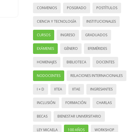
CONVENIOS
POSGRADO
POSTÍTULOS
CIENCIA Y TECNOLOGÍA
INSTITUCIONALES
CURSOS
INGRESO
GRADUADOS
EXÁMENES
GÉNERO
EFEMÉRIDES
HOMENAJES
BIBLIOTECA
DOCENTES
NODOCENTES
RELACIONES INTERNACIONALES
I + D
IITEA
IITAE
INGRESANTES
INCLUSIÓN
FORMACIÓN
CHARLAS
BECAS
BIENESTAR UNIVERSITARIO
LEY MICAELA
100 AÑOS
WORKSHOP