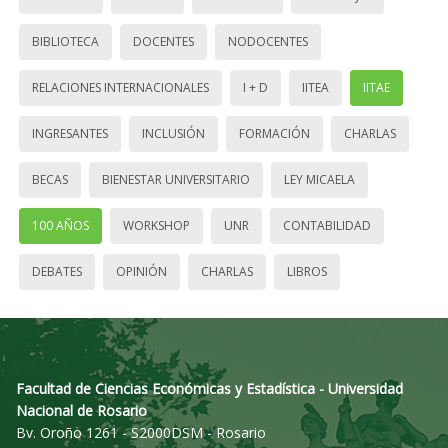
BIBLIOTECA
DOCENTES
NODOCENTES
RELACIONES INTERNACIONALES
I + D
IITEA
IITAE
INGRESANTES
INCLUSIÓN
FORMACIÓN
CHARLAS
BECAS
BIENESTAR UNIVERSITARIO
LEY MICAELA
100 AÑOS
WORKSHOP
UNR
CONTABILIDAD
DEBATES
OPINIÓN
CHARLAS
LIBROS
Facultad de Ciencias Económicas y Estadística - Universidad
Nacional de Rosario
Bv. Oroño 1261 - S2000DSM - Rosario