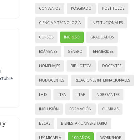
CONVENIOS
POSGRADO
POSTÍTULOS
CIENCIA Y TECNOLOGÍA
INSTITUCIONALES
CURSOS
INGRESO
GRADUADOS
EXÁMENES
GÉNERO
EFEMÉRIDES
HOMENAJES
BIBLIOTECA
DOCENTES
l
octubre
NODOCENTES
RELACIONES INTERNACIONALES
I + D
IITEA
IITAE
INGRESANTES
INCLUSIÓN
FORMACIÓN
CHARLAS
 y
BECAS
BIENESTAR UNIVERSITARIO
LEY MICAELA
100 AÑOS
WORKSHOP