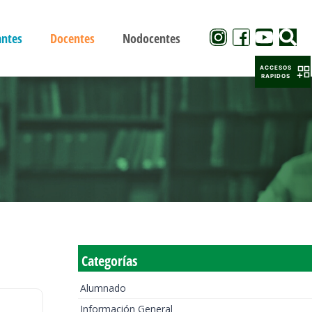
antes
Docentes
Nodocentes
ACCESOS
RAPIDOS
Categorías
Alumnado
Información General