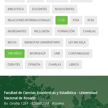
BIBLIOTECA
DOCENTES
NODOCENTES
RELACIONES INTERNACIONALES
I + D
IITEA
IITAE
INGRESANTES
INCLUSIÓN
FORMACIÓN
CHARLAS
BECAS
BIENESTAR UNIVERSITARIO
LEY MICAELA
100 AÑOS
WORKSHOP
UNR
CONTABILIDAD
DEBATES
OPINIÓN
CHARLAS
LIBROS
Facultad de Ciencias Económicas y Estadística - Universidad
Nacional de Rosario
Bv. Oroño 1261 - S2000DSM - Rosario