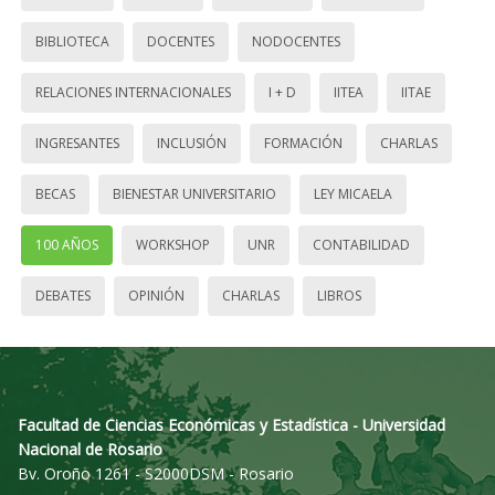
BIBLIOTECA
DOCENTES
NODOCENTES
RELACIONES INTERNACIONALES
I + D
IITEA
IITAE
INGRESANTES
INCLUSIÓN
FORMACIÓN
CHARLAS
BECAS
BIENESTAR UNIVERSITARIO
LEY MICAELA
100 AÑOS
WORKSHOP
UNR
CONTABILIDAD
DEBATES
OPINIÓN
CHARLAS
LIBROS
Facultad de Ciencias Económicas y Estadística - Universidad
Nacional de Rosario
Bv. Oroño 1261 - S2000DSM - Rosario