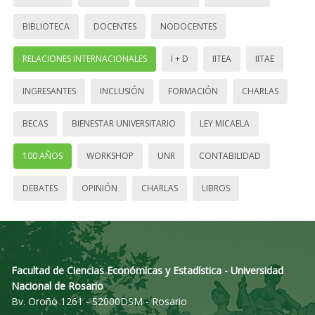
BIBLIOTECA
DOCENTES
NODOCENTES
RELACIONES INTERNACIONALES
I + D
IITEA
IITAE
INGRESANTES
INCLUSIÓN
FORMACIÓN
CHARLAS
BECAS
BIENESTAR UNIVERSITARIO
LEY MICAELA
100 AÑOS
WORKSHOP
UNR
CONTABILIDAD
DEBATES
OPINIÓN
CHARLAS
LIBROS
Facultad de Ciencias Económicas y Estadística - Universidad
Nacional de Rosario
Bv. Oroño 1261 - S2000DSM - Rosario