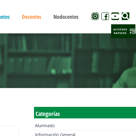
antes
Docentes
Nodocentes
ACCESOS
RAPIDOS
Categorías
Alumnado
Información General