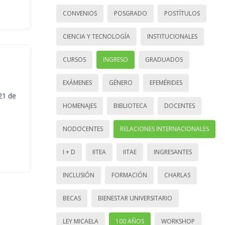
CONVENIOS
POSGRADO
POSTÍTULOS
CIENCIA Y TECNOLOGÍA
INSTITUCIONALES
CURSOS
INGRESO
GRADUADOS
EXÁMENES
GÉNERO
EFEMÉRIDES
21 de
HOMENAJES
BIBLIOTECA
DOCENTES
NODOCENTES
RELACIONES INTERNACIONALES
I + D
IITEA
IITAE
INGRESANTES
INCLUSIÓN
FORMACIÓN
CHARLAS
BECAS
BIENESTAR UNIVERSITARIO
LEY MICAELA
100 AÑOS
WORKSHOP