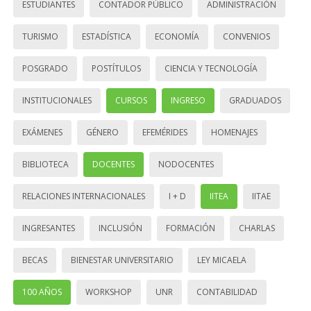
ESTUDIANTES
CONTADOR PÚBLICO
ADMINISTRACIÓN
TURISMO
ESTADÍSTICA
ECONOMÍA
CONVENIOS
POSGRADO
POSTÍTULOS
CIENCIA Y TECNOLOGÍA
INSTITUCIONALES
CURSOS
INGRESO
GRADUADOS
EXÁMENES
GÉNERO
EFEMÉRIDES
HOMENAJES
BIBLIOTECA
DOCENTES
NODOCENTES
RELACIONES INTERNACIONALES
I + D
IITEA
IITAE
INGRESANTES
INCLUSIÓN
FORMACIÓN
CHARLAS
BECAS
BIENESTAR UNIVERSITARIO
LEY MICAELA
100 AÑOS
WORKSHOP
UNR
CONTABILIDAD