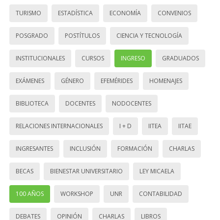
TURISMO
ESTADÍSTICA
ECONOMÍA
CONVENIOS
POSGRADO
POSTÍTULOS
CIENCIA Y TECNOLOGÍA
INSTITUCIONALES
CURSOS
INGRESO
GRADUADOS
EXÁMENES
GÉNERO
EFEMÉRIDES
HOMENAJES
BIBLIOTECA
DOCENTES
NODOCENTES
RELACIONES INTERNACIONALES
I + D
IITEA
IITAE
INGRESANTES
INCLUSIÓN
FORMACIÓN
CHARLAS
BECAS
BIENESTAR UNIVERSITARIO
LEY MICAELA
100 AÑOS
WORKSHOP
UNR
CONTABILIDAD
DEBATES
OPINIÓN
CHARLAS
LIBROS