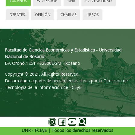
100 AÑOS
WORKSHOP
UNR
CONTABILIDAD
DEBATES
OPINIÓN
CHARLAS
LIBROS
Facultad de Ciencias Económicas y Estadística - Universidad
Nacional de Rosario
Bv. Oroño 1261 - S2000DSM - Rosario
Copyright © 2021. All Rights Reserved.
Desarrollado a partir de herramientas libres por la Dirección de
Tecnología de la Información de FCEyE
UNR - FCEyE | Todos los derechos reservados