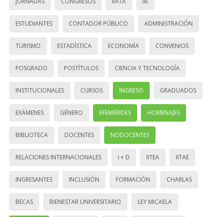
JORNADAS
CONGRESOS
IIATA
IIE
ESTUDIANTES
CONTADOR PÚBLICO
ADMINISTRACIÓN
TURISMO
ESTADÍSTICA
ECONOMÍA
CONVENIOS
POSGRADO
POSTÍTULOS
CIENCIA Y TECNOLOGÍA
INSTITUCIONALES
CURSOS
INGRESO
GRADUADOS
EXÁMENES
GÉNERO
EFEMÉRIDES
HOMENAJES
BIBLIOTECA
DOCENTES
NODOCENTES
RELACIONES INTERNACIONALES
I + D
IITEA
IITAE
INGRESANTES
INCLUSIÓN
FORMACIÓN
CHARLAS
BECAS
BIENESTAR UNIVERSITARIO
LEY MICAELA