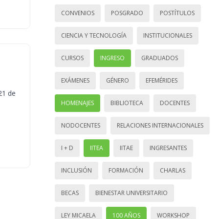
CONVENIOS
POSGRADO
POSTÍTULOS
CIENCIA Y TECNOLOGÍA
INSTITUCIONALES
CURSOS
INGRESO
GRADUADOS
EXÁMENES
GÉNERO
EFEMÉRIDES
21 de
HOMENAJES
BIBLIOTECA
DOCENTES
NODOCENTES
RELACIONES INTERNACIONALES
I + D
IITEA
IITAE
INGRESANTES
INCLUSIÓN
FORMACIÓN
CHARLAS
BECAS
BIENESTAR UNIVERSITARIO
LEY MICAELA
100 AÑOS
WORKSHOP