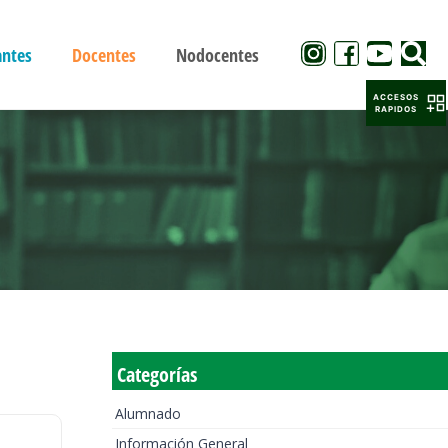
antes
Docentes
Nodocentes
ACCESOS
RAPIDOS
Categorías
Alumnado
Información General