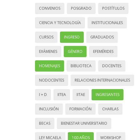
CONVENIOS
POSGRADO
POSTÍTULOS
CIENCIA Y TECNOLOGÍA
INSTITUCIONALES
CURSOS
INGRESO
GRADUADOS
EXÁMENES
GÉNERO
EFEMÉRIDES
HOMENAJES
BIBLIOTECA
DOCENTES
NODOCENTES
RELACIONES INTERNACIONALES
I + D
IITEA
IITAE
INGRESANTES
INCLUSIÓN
FORMACIÓN
CHARLAS
BECAS
BIENESTAR UNIVERSITARIO
LEY MICAELA
100 AÑOS
WORKSHOP