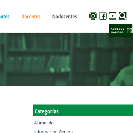
antes
Docentes
Nodocentes
ACCESOS
RAPIDOS
Categorías
Alumnado
Información General