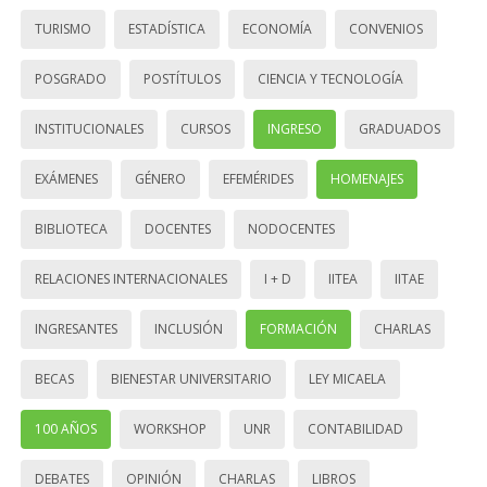
TURISMO
ESTADÍSTICA
ECONOMÍA
CONVENIOS
POSGRADO
POSTÍTULOS
CIENCIA Y TECNOLOGÍA
INSTITUCIONALES
CURSOS
INGRESO
GRADUADOS
EXÁMENES
GÉNERO
EFEMÉRIDES
HOMENAJES
BIBLIOTECA
DOCENTES
NODOCENTES
RELACIONES INTERNACIONALES
I + D
IITEA
IITAE
INGRESANTES
INCLUSIÓN
FORMACIÓN
CHARLAS
BECAS
BIENESTAR UNIVERSITARIO
LEY MICAELA
100 AÑOS
WORKSHOP
UNR
CONTABILIDAD
DEBATES
OPINIÓN
CHARLAS
LIBROS