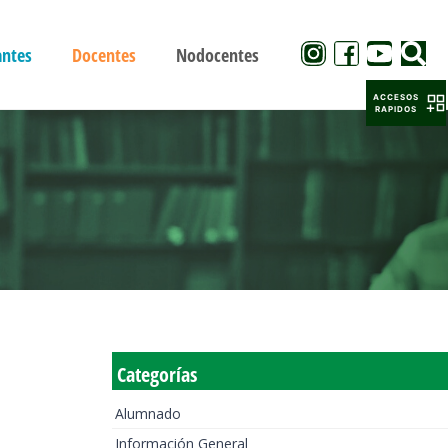
antes
Docentes
Nodocentes
ACCESOS
RAPIDOS
Categorías
Alumnado
Información General