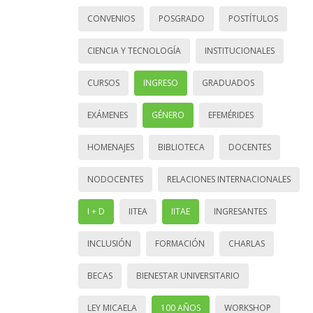
CONVENIOS
POSGRADO
POSTÍTULOS
CIENCIA Y TECNOLOGÍA
INSTITUCIONALES
CURSOS
INGRESO
GRADUADOS
EXÁMENES
GÉNERO
EFEMÉRIDES
HOMENAJES
BIBLIOTECA
DOCENTES
NODOCENTES
RELACIONES INTERNACIONALES
I + D
IITEA
IITAE
INGRESANTES
INCLUSIÓN
FORMACIÓN
CHARLAS
BECAS
BIENESTAR UNIVERSITARIO
LEY MICAELA
100 AÑOS
WORKSHOP