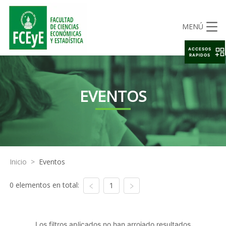
MENÚ
ACCESOS
RAPIDOS
EVENTOS
Inicio
>
Eventos
0 elementos en total:
1
Los filtros aplicados no han arrojado resultados