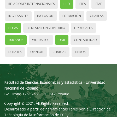
RELACIONES INTERNACIONALES
I + D
IITEA
IITAE
INGRESANTES
INCLUSIÓN
FORMACIÓN
CHARLAS
BECAS
BIENESTAR UNIVERSITARIO
LEY MICAELA
100 AÑOS
WORKSHOP
UNR
CONTABILIDAD
DEBATES
OPINIÓN
CHARLAS
LIBROS
Facultad de Ciencias Económicas y Estadística - Universidad
Nacional de Rosario
Bv. Oroño 1261 - S2000DSM - Rosario
Copyright © 2021. All Rights Reserved.
Desarrollado a partir de herramientas libres por la Dirección de
Tecnología de la Información de FCEyE