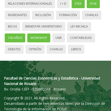
RELACIONES INTERNACIONALES
I + D
IITEA
IITAE
INGRESANTES
INCLUSIÓN
FORMACIÓN
CHARLAS
BECAS
BIENESTAR UNIVERSITARIO
LEY MICAELA
100 AÑOS
WORKSHOP
UNR
CONTABILIDAD
DEBATES
OPINIÓN
CHARLAS
LIBROS
Facultad de Ciencias Económicas y Estadística - Universidad
Nacional de Rosario
Bv. Oroño 1261 - S2000DSM - Rosario
Copyright © 2021. All Rights Reserved.
Desarrollado a partir de herramientas libres por la Dirección de
Tecnología de la Información de FCEyE