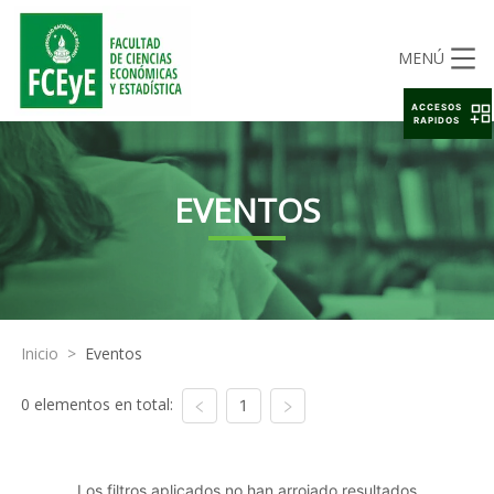
MENÚ
ACCESOS
RAPIDOS
EVENTOS
Inicio
>
Eventos
0 elementos en total:
1
Los filtros aplicados no han arrojado resultados