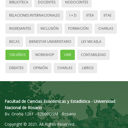
BIBLIOTECA
DOCENTES
NODOCENTES
RELACIONES INTERNACIONALES
I + D
IITEA
IITAE
INGRESANTES
INCLUSIÓN
FORMACIÓN
CHARLAS
BECAS
BIENESTAR UNIVERSITARIO
LEY MICAELA
100 AÑOS
WORKSHOP
UNR
CONTABILIDAD
DEBATES
OPINIÓN
CHARLAS
LIBROS
Facultad de Ciencias Económicas y Estadística - Universidad
Nacional de Rosario
Bv. Oroño 1261 - S2000DSM - Rosario
Copyright © 2021. All Rights Reserved.