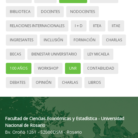
BIBLIOTECA
DOCENTES
NODOCENTES
RELACIONES INTERNACIONALES
I + D
IITEA
IITAE
INGRESANTES
INCLUSIÓN
FORMACIÓN
CHARLAS
BECAS
BIENESTAR UNIVERSITARIO
LEY MICAELA
100 AÑOS
WORKSHOP
UNR
CONTABILIDAD
DEBATES
OPINIÓN
CHARLAS
LIBROS
Facultad de Ciencias Económicas y Estadística - Universidad
Nacional de Rosario
Bv. Oroño 1261 - S2000DSM - Rosario