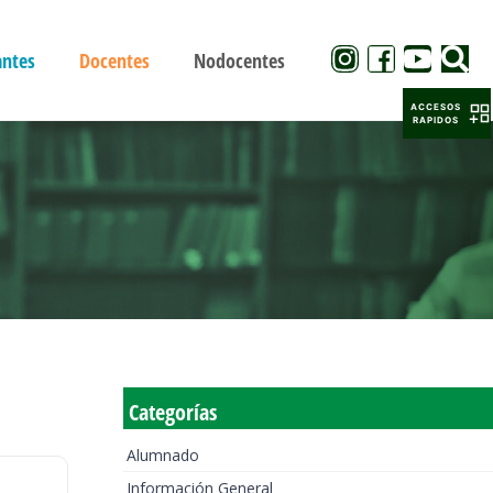
antes
Docentes
Nodocentes
ACCESOS
RAPIDOS
Categorías
Alumnado
Información General