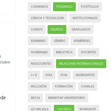
CONVENIOS
POSGRADO
POSTÍTULOS
CIENCIA Y TECNOLOGÍA
INSTITUCIONALES
CURSOS
INGRESO
GRADUADOS
EXÁMENES
GÉNERO
EFEMÉRIDES
HOMENAJES
BIBLIOTECA
DOCENTES
l
octubre
NODOCENTES
RELACIONES INTERNACIONALES
I + D
IITEA
IITAE
INGRESANTES
INCLUSIÓN
FORMACIÓN
CHARLAS
 de
BECAS
BIENESTAR UNIVERSITARIO
LEY MICAELA
100 AÑOS
WORKSHOP