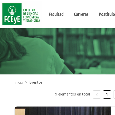
Facultad
Carreras
Postítulo
Inicio
>
Eventos
9 elementos en total:
1