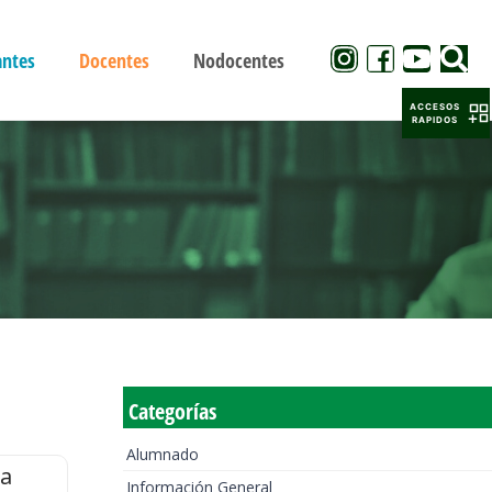
antes
Docentes
Nodocentes
ACCESOS
RAPIDOS
Categorías
Alumnado
la
Información General