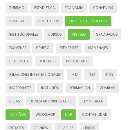
TURISMO
ESTADÍSTICA
ECONOMÍA
CONVENIOS
POSGRADO
POSTÍTULOS
CIENCIA Y TECNOLOGÍA
INSTITUCIONALES
CURSOS
INGRESO
GRADUADOS
EXÁMENES
GÉNERO
EFEMÉRIDES
HOMENAJES
BIBLIOTECA
DOCENTES
NODOCENTES
RELACIONES INTERNACIONALES
I + D
IITEA
IITAE
INGRESANTES
INCLUSIÓN
FORMACIÓN
CHARLAS
BECAS
BIENESTAR UNIVERSITARIO
LEY MICAELA
100 AÑOS
WORKSHOP
UNR
CONTABILIDAD
DEBATES
OPINIÓN
CHARLAS
LIBROS