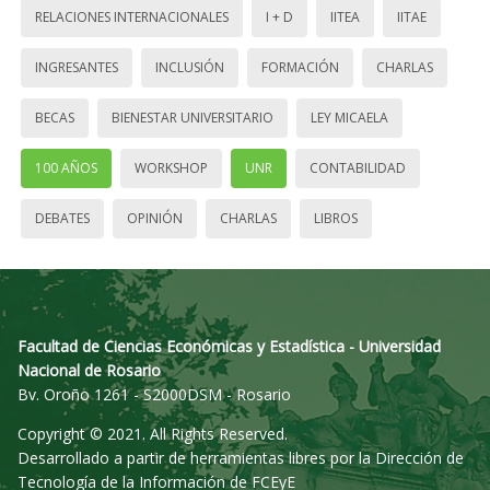
RELACIONES INTERNACIONALES
I + D
IITEA
IITAE
INGRESANTES
INCLUSIÓN
FORMACIÓN
CHARLAS
BECAS
BIENESTAR UNIVERSITARIO
LEY MICAELA
100 AÑOS
WORKSHOP
UNR
CONTABILIDAD
DEBATES
OPINIÓN
CHARLAS
LIBROS
Facultad de Ciencias Económicas y Estadística - Universidad
Nacional de Rosario
Bv. Oroño 1261 - S2000DSM - Rosario
Copyright © 2021. All Rights Reserved.
Desarrollado a partir de herramientas libres por la Dirección de
Tecnología de la Información de FCEyE