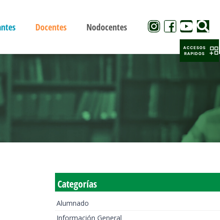
antes
Docentes
Nodocentes
ACCESOS
RAPIDOS
Categorías
Alumnado
Información General