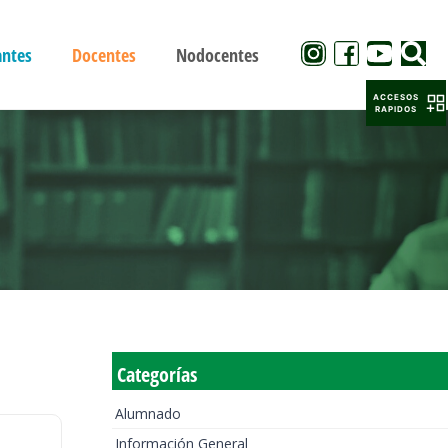
antes
Docentes
Nodocentes
ACCESOS
RAPIDOS
Categorías
Alumnado
Información General