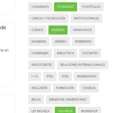
CONVENIOS
POSGRADO
POSTÍTULOS
CIENCIA Y TECNOLOGÍA
INSTITUCIONALES
 de
CURSOS
INGRESO
GRADUADOS
EXÁMENES
GÉNERO
EFEMÉRIDES
ría en
HOMENAJES
BIBLIOTECA
DOCENTES
NODOCENTES
RELACIONES INTERNACIONALES
I + D
IITEA
IITAE
INGRESANTES
INCLUSIÓN
FORMACIÓN
CHARLAS
BECAS
BIENESTAR UNIVERSITARIO
LEY MICAELA
100 AÑOS
WORKSHOP