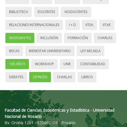
BIBLIOTECA
DOCENTES
NODOCENTES
RELACIONES INTERNACIONALES
I + D
IITEA
IITAE
INGRESANTES
INCLUSIÓN
FORMACIÓN
CHARLAS
BECAS
BIENESTAR UNIVERSITARIO
LEY MICAELA
100 AÑOS
WORKSHOP
UNR
CONTABILIDAD
DEBATES
OPINIÓN
CHARLAS
LIBROS
Facultad de Ciencias Económicas y Estadística - Universidad
Nacional de Rosario
Bv. Oroño 1261 - S2000DSM - Rosario