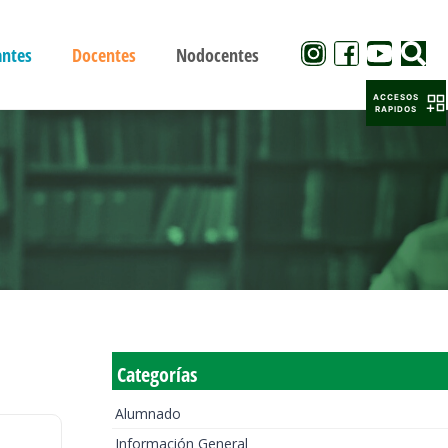
antes
Docentes
Nodocentes
ACCESOS
RAPIDOS
Categorías
Alumnado
Información General