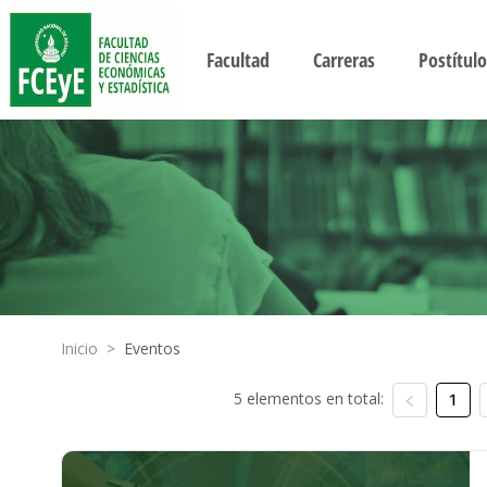
Facultad
Carreras
Postítulo
Inicio
>
Eventos
5 elementos en total:
1