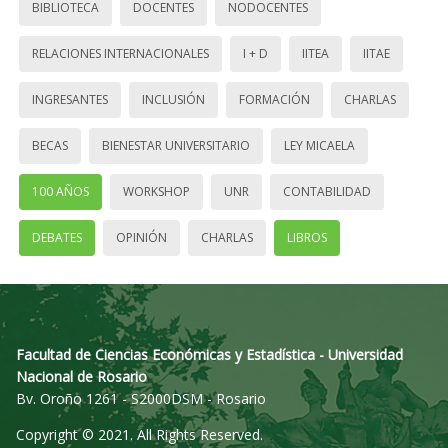
BIBLIOTECA
DOCENTES
NODOCENTES
RELACIONES INTERNACIONALES
I + D
IITEA
IITAE
INGRESANTES
INCLUSIÓN
FORMACIÓN
CHARLAS
BECAS
BIENESTAR UNIVERSITARIO
LEY MICAELA
100 AÑOS
WORKSHOP
UNR
CONTABILIDAD
DEBATES
OPINIÓN
CHARLAS
LIBROS
Facultad de Ciencias Económicas y Estadística - Universidad
Nacional de Rosario
Bv. Oroño 1261 - S2000DSM - Rosario
Copyright © 2021. All Rights Reserved.