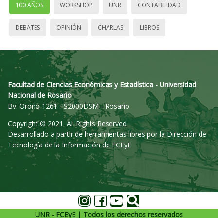
100 AÑOS
WORKSHOP
UNR
CONTABILIDAD
DEBATES
OPINIÓN
CHARLAS
LIBROS
Facultad de Ciencias Económicas y Estadística - Universidad
Nacional de Rosario
Bv. Oroño 1261 - S2000DSM - Rosario
Copyright © 2021. All Rights Reserved.
Desarrollado a partir de herramientas libres por la Dirección de
Tecnología de la Información de FCEyE
UNR - FCEyE | Todos los derechos reservados