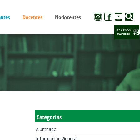
antes
Docentes
Nodocentes
ACCESOS
RAPIDOS
Categorías
Alumnado
Información General