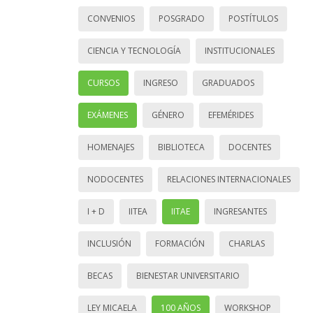
CONVENIOS
POSGRADO
POSTÍTULOS
CIENCIA Y TECNOLOGÍA
INSTITUCIONALES
CURSOS
INGRESO
GRADUADOS
EXÁMENES
GÉNERO
EFEMÉRIDES
HOMENAJES
BIBLIOTECA
DOCENTES
NODOCENTES
RELACIONES INTERNACIONALES
I + D
IITEA
IITAE
INGRESANTES
INCLUSIÓN
FORMACIÓN
CHARLAS
BECAS
BIENESTAR UNIVERSITARIO
LEY MICAELA
100 AÑOS
WORKSHOP