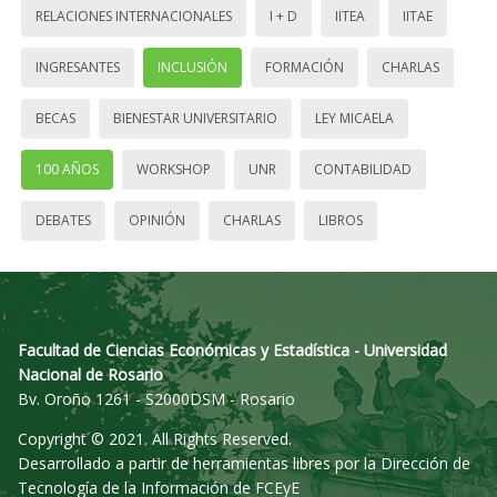
RELACIONES INTERNACIONALES
I + D
IITEA
IITAE
INGRESANTES
INCLUSIÓN
FORMACIÓN
CHARLAS
BECAS
BIENESTAR UNIVERSITARIO
LEY MICAELA
100 AÑOS
WORKSHOP
UNR
CONTABILIDAD
DEBATES
OPINIÓN
CHARLAS
LIBROS
Facultad de Ciencias Económicas y Estadística - Universidad
Nacional de Rosario
Bv. Oroño 1261 - S2000DSM - Rosario
Copyright © 2021. All Rights Reserved.
Desarrollado a partir de herramientas libres por la Dirección de
Tecnología de la Información de FCEyE