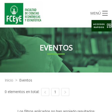
MENÚ
ACCESOS
RAPIDOS
EVENTOS
Inicio
>
Eventos
0 elementos en total:
1
Los filtros aplicados no han arrojado resultados