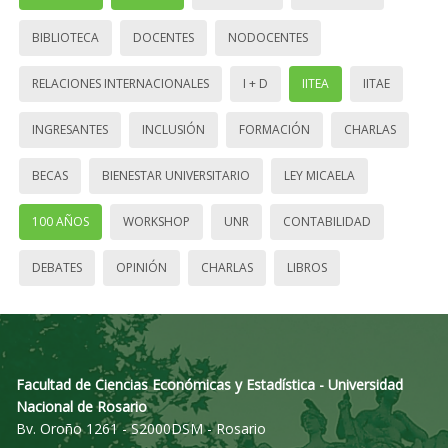
BIBLIOTECA
DOCENTES
NODOCENTES
RELACIONES INTERNACIONALES
I + D
IITEA
IITAE
INGRESANTES
INCLUSIÓN
FORMACIÓN
CHARLAS
BECAS
BIENESTAR UNIVERSITARIO
LEY MICAELA
100 AÑOS
WORKSHOP
UNR
CONTABILIDAD
DEBATES
OPINIÓN
CHARLAS
LIBROS
Facultad de Ciencias Económicas y Estadística - Universidad
Nacional de Rosario
Bv. Oroño 1261 - S2000DSM - Rosario