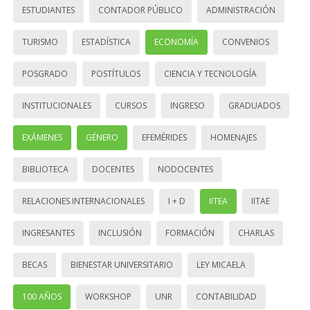
ESTUDIANTES
CONTADOR PÚBLICO
ADMINISTRACIÓN
TURISMO
ESTADÍSTICA
ECONOMÍA
CONVENIOS
POSGRADO
POSTÍTULOS
CIENCIA Y TECNOLOGÍA
INSTITUCIONALES
CURSOS
INGRESO
GRADUADOS
EXÁMENES
GÉNERO
EFEMÉRIDES
HOMENAJES
BIBLIOTECA
DOCENTES
NODOCENTES
RELACIONES INTERNACIONALES
I + D
IITEA
IITAE
INGRESANTES
INCLUSIÓN
FORMACIÓN
CHARLAS
BECAS
BIENESTAR UNIVERSITARIO
LEY MICAELA
100 AÑOS
WORKSHOP
UNR
CONTABILIDAD