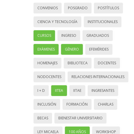
CONVENIOS
POSGRADO
POSTÍTULOS
CIENCIA Y TECNOLOGÍA
INSTITUCIONALES
CURSOS
INGRESO
GRADUADOS
EXÁMENES
GÉNERO
EFEMÉRIDES
HOMENAJES
BIBLIOTECA
DOCENTES
NODOCENTES
RELACIONES INTERNACIONALES
I + D
IITEA
IITAE
INGRESANTES
INCLUSIÓN
FORMACIÓN
CHARLAS
BECAS
BIENESTAR UNIVERSITARIO
LEY MICAELA
100 AÑOS
WORKSHOP