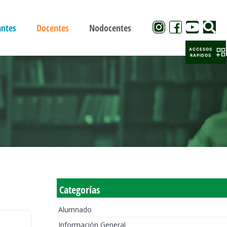
antes
Docentes
Nodocentes
ACCESOS
RAPIDOS
Categorías
Alumnado
Información General