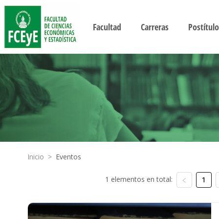
Facultad
Carreras
Postítulo
Inicio
>
Eventos
1 elementos en total:
1