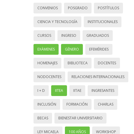
CONVENIOS
POSGRADO
POSTÍTULOS
CIENCIA Y TECNOLOGÍA
INSTITUCIONALES
CURSOS
INGRESO
GRADUADOS
EXÁMENES
GÉNERO
EFEMÉRIDES
HOMENAJES
BIBLIOTECA
DOCENTES
NODOCENTES
RELACIONES INTERNACIONALES
I + D
IITEA
IITAE
INGRESANTES
INCLUSIÓN
FORMACIÓN
CHARLAS
BECAS
BIENESTAR UNIVERSITARIO
LEY MICAELA
100 AÑOS
WORKSHOP