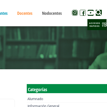
antes
Docentes
Nodocentes
ACCESOS
RAPIDOS
Categorías
Alumnado
Información General