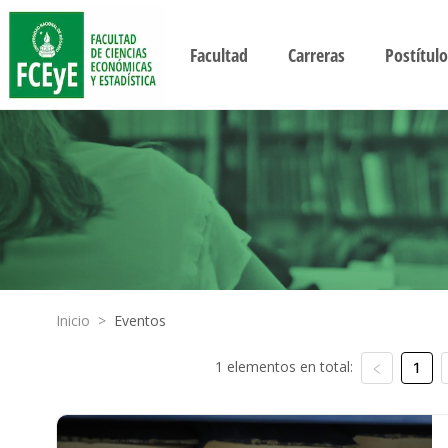
Facultad
Carreras
Postítulo
Inicio
>
Eventos
1 elementos en total:
1