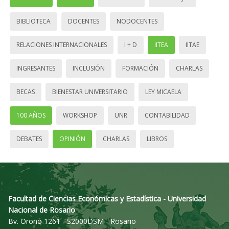
BIBLIOTECA
DOCENTES
NODOCENTES
RELACIONES INTERNACIONALES
I + D
IITEA
IITAE
INGRESANTES
INCLUSIÓN
FORMACIÓN
CHARLAS
BECAS
BIENESTAR UNIVERSITARIO
LEY MICAELA
100 AÑOS
WORKSHOP
UNR
CONTABILIDAD
DEBATES
OPINIÓN
CHARLAS
LIBROS
Facultad de Ciencias Económicas y Estadística - Universidad
Nacional de Rosario
Bv. Oroño 1261 - S2000DSM - Rosario