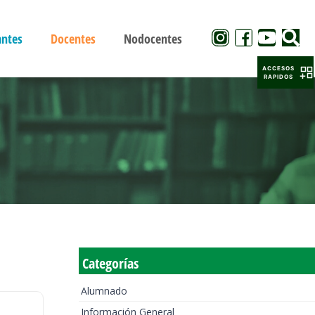
antes
Docentes
Nodocentes
ACCESOS
RAPIDOS
Categorías
Alumnado
Información General