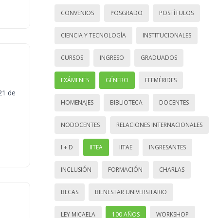
CONVENIOS
POSGRADO
POSTÍTULOS
CIENCIA Y TECNOLOGÍA
INSTITUCIONALES
CURSOS
INGRESO
GRADUADOS
EXÁMENES
GÉNERO
EFEMÉRIDES
21 de
HOMENAJES
BIBLIOTECA
DOCENTES
NODOCENTES
RELACIONES INTERNACIONALES
I + D
IITEA
IITAE
INGRESANTES
INCLUSIÓN
FORMACIÓN
CHARLAS
BECAS
BIENESTAR UNIVERSITARIO
LEY MICAELA
100 AÑOS
WORKSHOP