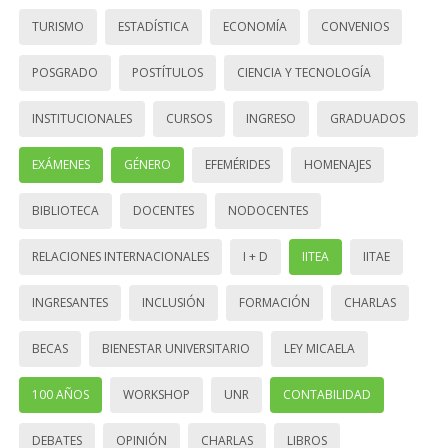
TURISMO
ESTADÍSTICA
ECONOMÍA
CONVENIOS
POSGRADO
POSTÍTULOS
CIENCIA Y TECNOLOGÍA
INSTITUCIONALES
CURSOS
INGRESO
GRADUADOS
EXÁMENES
GÉNERO
EFEMÉRIDES
HOMENAJES
BIBLIOTECA
DOCENTES
NODOCENTES
RELACIONES INTERNACIONALES
I + D
IITEA
IITAE
INGRESANTES
INCLUSIÓN
FORMACIÓN
CHARLAS
BECAS
BIENESTAR UNIVERSITARIO
LEY MICAELA
100 AÑOS
WORKSHOP
UNR
CONTABILIDAD
DEBATES
OPINIÓN
CHARLAS
LIBROS