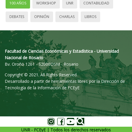
100 AÑOS
WORKSHOP
UNR
CONTABILIDAD
DEBATES
OPINIÓN
CHARLAS
LIBROS
Facultad de Ciencias Económicas y Estadística - Universidad
Nacional de Rosario
Bv. Oroño 1261 - S2000DSM - Rosario
Copyright © 2021. All Rights Reserved.
Desarrollado a partir de herramientas libres por la Dirección de
Tecnología de la Información de FCEyE
UNR - FCEyE | Todos los derechos reservados