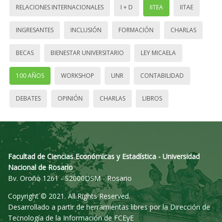
RELACIONES INTERNACIONALES
I + D
IITEA
IITAE
INGRESANTES
INCLUSIÓN
FORMACIÓN
CHARLAS
BECAS
BIENESTAR UNIVERSITARIO
LEY MICAELA
100 AÑOS
WORKSHOP
UNR
CONTABILIDAD
DEBATES
OPINIÓN
CHARLAS
LIBROS
Facultad de Ciencias Económicas y Estadística - Universidad
Nacional de Rosario
Bv. Oroño 1261 - S2000DSM - Rosario
Copyright © 2021. All Rights Reserved.
Desarrollado a partir de herramientas libres por la Dirección de
Tecnología de la Información de FCEyE