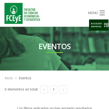
MENÚ
ACCESOS
RAPIDOS
EVENTOS
Inicio
>
Eventos
0 elementos en total:
1
Los filtros aplicados no han arrojado resultados