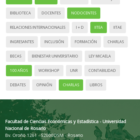
BIBLIOTECA
DOCENTES
NODOCENTES
RELACIONES INTERNACIONALES
I + D
IITEA
IITAE
INGRESANTES
INCLUSIÓN
FORMACIÓN
CHARLAS
BECAS
BIENESTAR UNIVERSITARIO
LEY MICAELA
100 AÑOS
WORKSHOP
UNR
CONTABILIDAD
DEBATES
OPINIÓN
CHARLAS
LIBROS
Facultad de Ciencias Económicas y Estadística - Universidad
Nacional de Rosario
Bv. Oroño 1261 - S2000DSM - Rosario