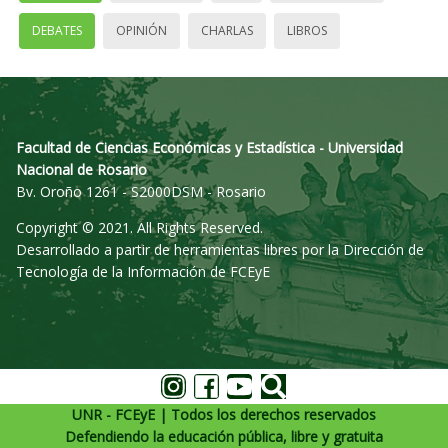
DEBATES
OPINIÓN
CHARLAS
LIBROS
Facultad de Ciencias Económicas y Estadística - Universidad
Nacional de Rosario
Bv. Oroño 1261 - S2000DSM - Rosario
Copyright © 2021. All Rights Reserved.
Desarrollado a partir de herramientas libres por la Dirección de
Tecnología de la Información de FCEyE
UNR - FCEyE | Todos los derechos reservados
Defendiendo la educación pública, libre y gratuita