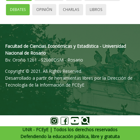
DEBATES
OPINIÓN
CHARLAS
LIBROS
Facultad de Ciencias Económicas y Estadística - Universidad
Nacional de Rosario
Bv. Oroño 1261 - S2000DSM - Rosario
Copyright © 2021. All Rights Reserved.
Desarrollado a partir de herramientas libres por la Dirección de
Tecnología de la Información de FCEyE
UNR - FCEyE | Todos los derechos reservados
Defendiendo la educación pública, libre y gratuita