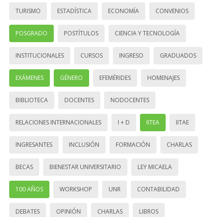
TURISMO
ESTADÍSTICA
ECONOMÍA
CONVENIOS
POSGRADO
POSTÍTULOS
CIENCIA Y TECNOLOGÍA
INSTITUCIONALES
CURSOS
INGRESO
GRADUADOS
EXÁMENES
GÉNERO
EFEMÉRIDES
HOMENAJES
BIBLIOTECA
DOCENTES
NODOCENTES
RELACIONES INTERNACIONALES
I + D
IITEA
IITAE
INGRESANTES
INCLUSIÓN
FORMACIÓN
CHARLAS
BECAS
BIENESTAR UNIVERSITARIO
LEY MICAELA
100 AÑOS
WORKSHOP
UNR
CONTABILIDAD
DEBATES
OPINIÓN
CHARLAS
LIBROS