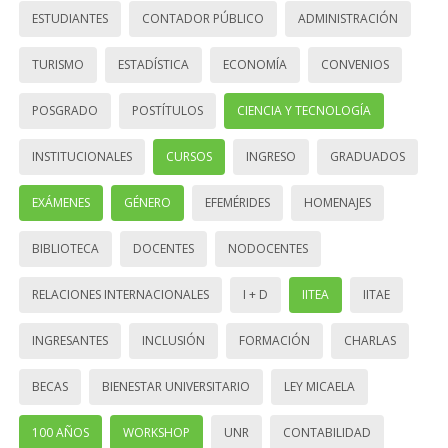
ESTUDIANTES
CONTADOR PÚBLICO
ADMINISTRACIÓN
TURISMO
ESTADÍSTICA
ECONOMÍA
CONVENIOS
POSGRADO
POSTÍTULOS
CIENCIA Y TECNOLOGÍA
INSTITUCIONALES
CURSOS
INGRESO
GRADUADOS
EXÁMENES
GÉNERO
EFEMÉRIDES
HOMENAJES
BIBLIOTECA
DOCENTES
NODOCENTES
RELACIONES INTERNACIONALES
I + D
IITEA
IITAE
INGRESANTES
INCLUSIÓN
FORMACIÓN
CHARLAS
BECAS
BIENESTAR UNIVERSITARIO
LEY MICAELA
100 AÑOS
WORKSHOP
UNR
CONTABILIDAD