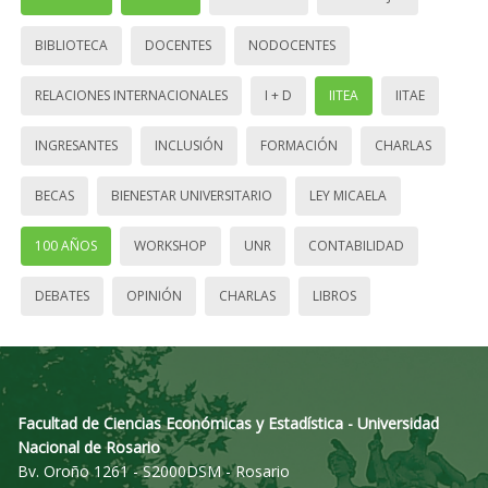
BIBLIOTECA
DOCENTES
NODOCENTES
RELACIONES INTERNACIONALES
I + D
IITEA
IITAE
INGRESANTES
INCLUSIÓN
FORMACIÓN
CHARLAS
BECAS
BIENESTAR UNIVERSITARIO
LEY MICAELA
100 AÑOS
WORKSHOP
UNR
CONTABILIDAD
DEBATES
OPINIÓN
CHARLAS
LIBROS
Facultad de Ciencias Económicas y Estadística - Universidad
Nacional de Rosario
Bv. Oroño 1261 - S2000DSM - Rosario