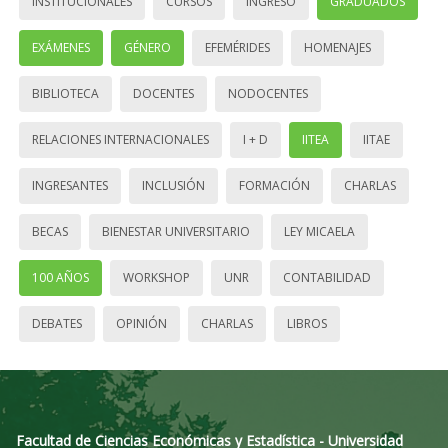
INSTITUCIONALES
CURSOS
INGRESO
GRADUADOS
EXÁMENES
GÉNERO
EFEMÉRIDES
HOMENAJES
BIBLIOTECA
DOCENTES
NODOCENTES
RELACIONES INTERNACIONALES
I + D
IITEA
IITAE
INGRESANTES
INCLUSIÓN
FORMACIÓN
CHARLAS
BECAS
BIENESTAR UNIVERSITARIO
LEY MICAELA
100 AÑOS
WORKSHOP
UNR
CONTABILIDAD
DEBATES
OPINIÓN
CHARLAS
LIBROS
Facultad de Ciencias Económicas y Estadística - Universidad