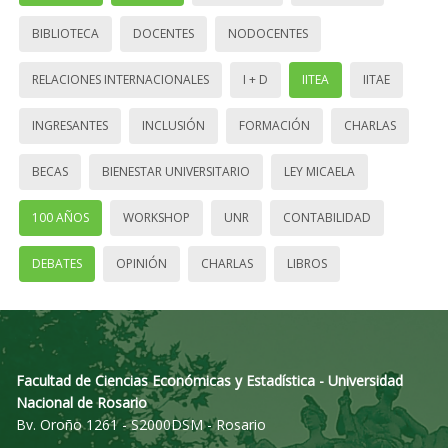
BIBLIOTECA
DOCENTES
NODOCENTES
RELACIONES INTERNACIONALES
I + D
IITEA
IITAE
INGRESANTES
INCLUSIÓN
FORMACIÓN
CHARLAS
BECAS
BIENESTAR UNIVERSITARIO
LEY MICAELA
100 AÑOS
WORKSHOP
UNR
CONTABILIDAD
DEBATES
OPINIÓN
CHARLAS
LIBROS
Facultad de Ciencias Económicas y Estadística - Universidad
Nacional de Rosario
Bv. Oroño 1261 - S2000DSM - Rosario