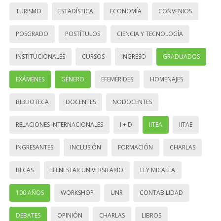
TURISMO
ESTADÍSTICA
ECONOMÍA
CONVENIOS
POSGRADO
POSTÍTULOS
CIENCIA Y TECNOLOGÍA
INSTITUCIONALES
CURSOS
INGRESO
GRADUADOS
EXÁMENES
GÉNERO
EFEMÉRIDES
HOMENAJES
BIBLIOTECA
DOCENTES
NODOCENTES
RELACIONES INTERNACIONALES
I + D
IITEA
IITAE
INGRESANTES
INCLUSIÓN
FORMACIÓN
CHARLAS
BECAS
BIENESTAR UNIVERSITARIO
LEY MICAELA
100 AÑOS
WORKSHOP
UNR
CONTABILIDAD
DEBATES
OPINIÓN
CHARLAS
LIBROS