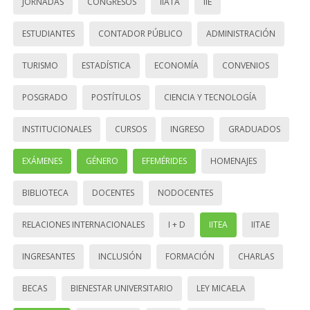
JORNADAS
CONGRESOS
IIATA
IIE
ESTUDIANTES
CONTADOR PÚBLICO
ADMINISTRACIÓN
TURISMO
ESTADÍSTICA
ECONOMÍA
CONVENIOS
POSGRADO
POSTÍTULOS
CIENCIA Y TECNOLOGÍA
INSTITUCIONALES
CURSOS
INGRESO
GRADUADOS
EXÁMENES
GÉNERO
EFEMÉRIDES
HOMENAJES
BIBLIOTECA
DOCENTES
NODOCENTES
RELACIONES INTERNACIONALES
I + D
IITEA
IITAE
INGRESANTES
INCLUSIÓN
FORMACIÓN
CHARLAS
BECAS
BIENESTAR UNIVERSITARIO
LEY MICAELA